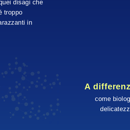
quei disagi che 
 troppo 
razzanti in 
A differen
come biologo
delicatezz