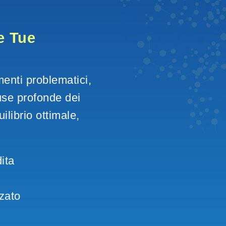
e Tue 
menti problematici, 
se profonde dei 
ilibrio ottimale, 
ita
zato