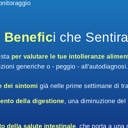
nitoraggio
I 
Benefic
i che Sentira
ista 
per valutare le tue intolleranze alimen
uzioni generiche o - peggio - all'autodiagnos
e dei sintomi
 già nelle prime settimane di tr
ento della digestione
, una diminuzione del
 della salute intestinale
, che porta a una 