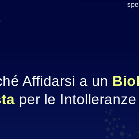
spec
hé Affidarsi a un
 Bio
ta 
per le Intolleranze